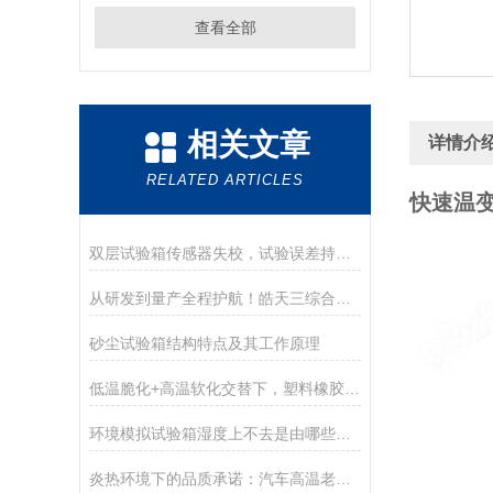
查看全部
相关文章
详情介
RELATED ARTICLES
快速温
双层试验箱传感器失校，试验误差持续变大如何解决
从研发到量产全程护航！皓天三综合试验箱解锁测试新高度
砂尘试验箱结构特点及其工作原理
低温脆化+高温软化交替下，塑料橡胶件的尺寸龟裂谁能掌控？
环境模拟试验箱湿度上不去是由哪些原因造成的？
炎热环境下的品质承诺：汽车高温老化测试