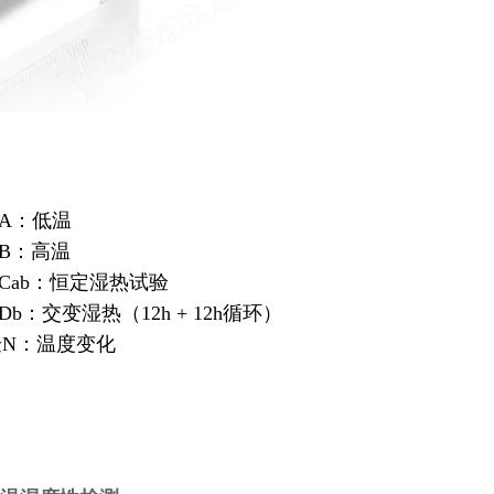
A
：低温
B
：高温
Cab
：恒定湿热试验
Db
：交变湿热（
12h + 12h
循环）
验
N
：温度变化