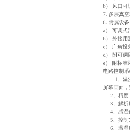
b） 风口可
7. 多层
8. 附属设
a） 可调式
b） 外接用
c） 广角投
d） 附可
e） 附标准
电路控制系
1、温湿度
屏幕画面，
2、精度：0
3、解析度
4、感温传
5、控制方
6、温湿度控