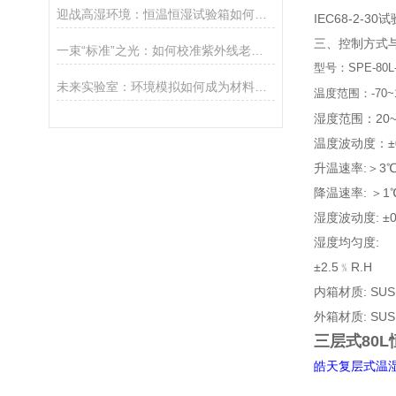
迎战高湿环境：恒温恒湿试验箱如何成为精密产品的“防潮卫士”？
IEC68-2-3
三、控制方式与
一束“标准”之光：如何校准紫外线老化的辐照度标尺？
型号：
SPE-80L
未来实验室：环境模拟如何成为材料创新的“预言家”？
温度范围：-70~
湿度范围：20~
温度波动度：±0
升温速率:＞
降温速率: ＞1℃/
湿度波动度: ±
湿度均匀度:
内箱材质: SUS
外箱材质: SUS
三层式80
皓天复层式温