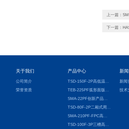
上一篇：
S
下一篇：
H
关于我们
产品中心
新闻
公司简介
TSD-150F-2P高低温冷热冲击试验箱两箱式
新闻
荣誉资质
TEB-225PF弧形面版快速温变试验箱
技术
SMA-22PF创新产品升级版低温恒温恒湿试验箱
TSD-80F-2P二厢式周期稳定冷热冲击试验箱 循环检测
SMA-210PF-FPC高低温湿热弯折试验机按需定制
TSD-100F-3P三槽高低温冷热冲击箱厂商