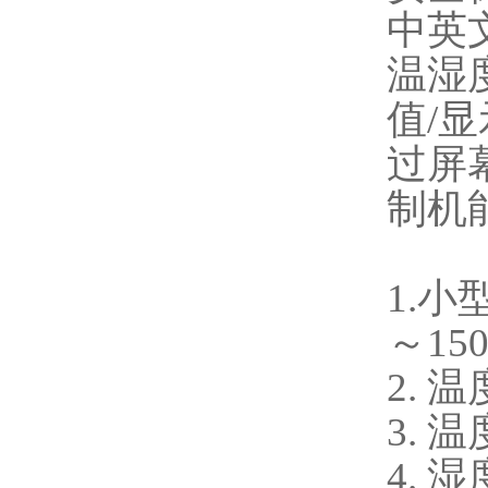
中英
温湿
值/
过屏
制机
1.小
～15
2. 
3. 
4. 