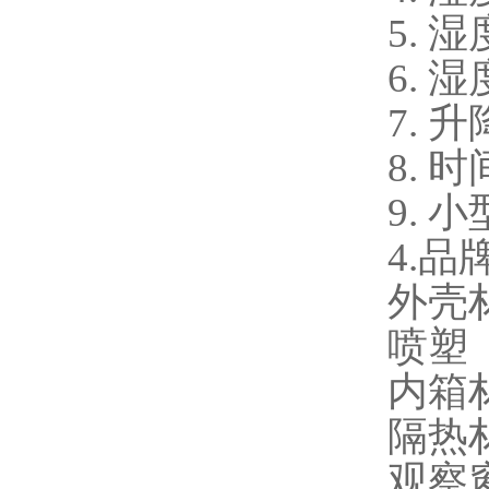
5. 
6. 
7. 
8. 
9. 
4.
外壳材
喷塑
内箱材
隔热
观察