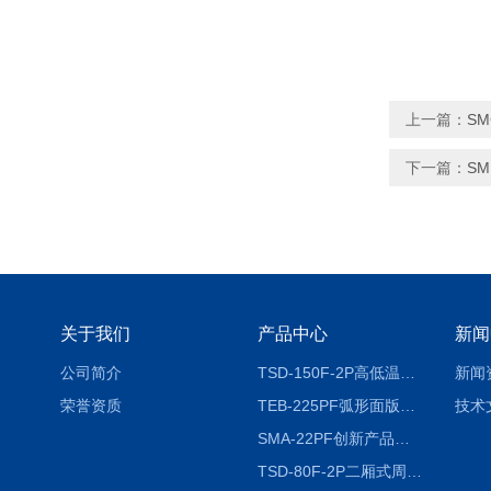
上一篇：
S
下一篇：
S
关于我们
产品中心
新闻
公司简介
TSD-150F-2P高低温冷热冲击试验箱两箱式
新闻
荣誉资质
TEB-225PF弧形面版快速温变试验箱
技术
SMA-22PF创新产品升级版低温恒温恒湿试验箱
TSD-80F-2P二厢式周期稳定冷热冲击试验箱 循环检测