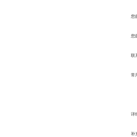
您
您
联
常
详
补