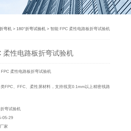
折弯机
>
180°折弯试验机
> 智能 FPC 柔性电路板折弯试验机
PC 柔性电路板折弯试验机
 FPC 柔性电路板折弯试验机
类FPC、FFC、柔性屏材料，支持线宽0.1mm以上精密线路
°折弯试验机
夹具防刮伤设计，确保试样无损装夹；过载自动停机保护。
05-29
机完成弯折寿命、弹性恢复、脆裂点等测试，替代人工重复操
厂家