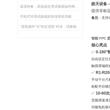
皓天设备 
温湿协奏：高低温交变试验箱如何精准调控湿热变化脉搏？
提供非标定制
可程式环境试验箱的加湿系统功能
备注
：支持
“湿热循环”与“恒定湿热”对决：试验箱控制要求究竟差在哪？
智能 FPC
核心亮点
✅
0-18
自由设定任意
触摸屏编程
✅
R1-R
手动千分尺
标配半径梯度
✅
10-6
宽频调速满
伺服电机驱