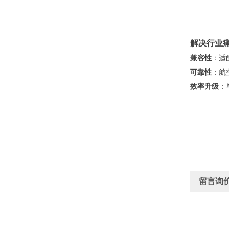
解决行业
兼容性
：适
可靠性
：航
效率升级
：
留言询