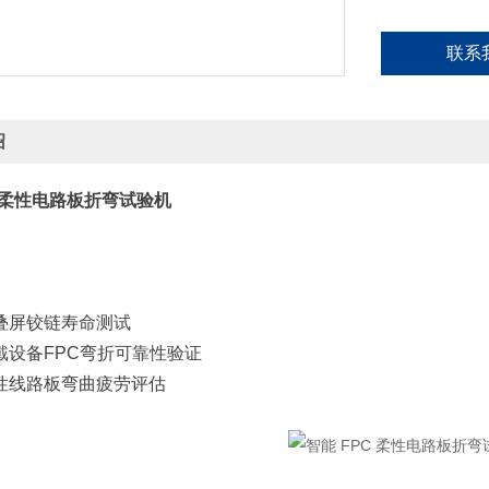
作
联系
绍
C 柔性电路板折弯试验机
叠屏铰链寿命测试
戴设备FPC弯折可靠性验证
性线路板弯曲疲劳评估