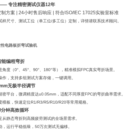
—— 专注精密测试仪器12年
方案 | 24小时售后响应 | 符合ISO/IEC 17025实验室标准
试样尺寸、测试工位（单工位/多工位）定制，详情请联系技术顾问。
 柔性电路板折弯试验机
0°智能编程弯折
角度（0°、45°、90°、180°等），精准模拟FPC真实弯折场景。
操作，支持多组测试方案存储，一键调用。
20mm无极半径调节
精密平台，微调精度达±0.05mm，适配不同厚度FPC的弯折曲率需求。
模板，快速定位R1/R3/R5/R10/R20等常用规格。
0次/分钟高效循环
足从静态弯折到高频疲劳测试的全场景需求。
动，运行平稳低噪，50万次测试无偏移。