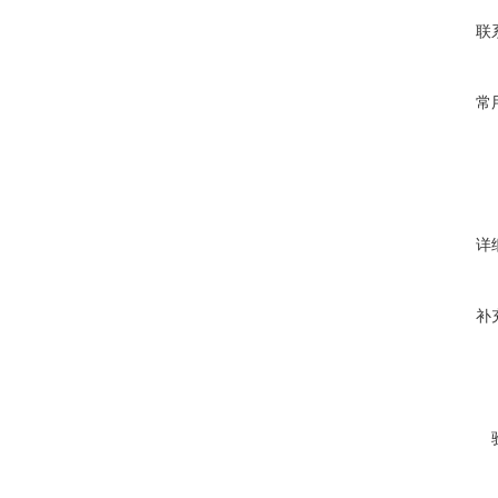
联
常
详
补