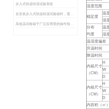
步入式恒温恒湿试验系统
湿度范围
温
在安装步入式恒温恒湿试验箱时，需要注意的事项
稳定度
湿
高低温试验箱于广泛应用里的操作指南和维修诀窍
分布
温
均度
湿
温湿度偏差
升温时间
降温时间
H
内箱尺寸
W
（CM）
D
H
内箱尺寸
W
（CM）
D
内容积（㎡