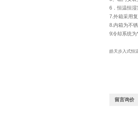
6．恒温恒
7.外箱采用
8.内箱为不
9冷却系统
皓天步入式恒
留言询价