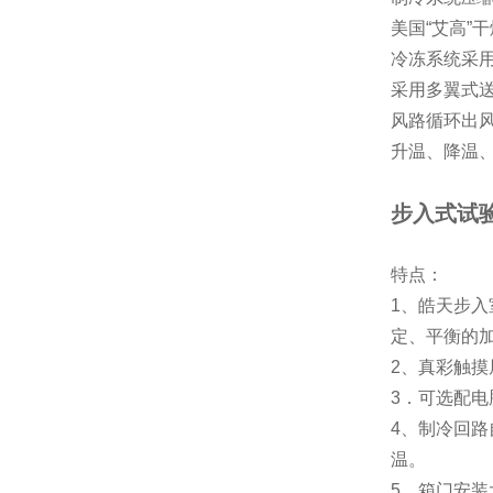
美国“艾高”
冷冻系统采
采用多翼式
风路循环出
升温、降温
步入式试
特点：
1、皓天步入
定、平衡的
2、真彩触摸
3．可选
4、制冷回
温。
5、箱门安