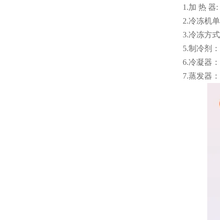
1.加 热 
2.冷冻机单
3.冷冻方
5.制冷剂：R
6.冷凝器
7.蒸发器：