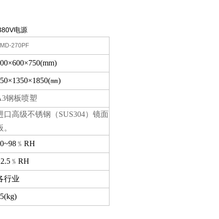
380V电源
MD-270PF
600×600×750(mm)
50×1350×1850(
㎜
)
A3钢板喷塑
进口高级不锈钢（SUS304）镜面
板。
20~98
﹪
RH
2.5
﹪
RH
各行业
5(kg)