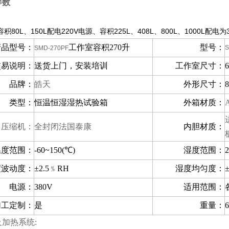
参数
80L、150L配电220V电源、容积225L、408L、800L、1000L配电为
产品型号：
工作室容积
270
升
型号：
S
SMD-270PF
交易说明：
送货上门，安装培训
工作室尺寸：
品牌：
皓天
外形尺寸：
8
类型：
恒温恒湿湿热试验箱
外箱材质：
压缩机：
全封闭法国泰康
内胆材质：
温度范围：
-60~150(
℃
)
湿度范围：
度波动度：
±2.5
﹪
RH
湿度均匀度：
±
电源：
380V
适用范围：
加工定制：
是
重量：
6
加热系统: