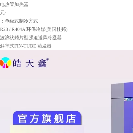
器: 电热管加热器
元:
式：单级式制冷方式
23 / R404A 环保冷媒(美国杜邦)
：波浪状鳍片型强迫送风冷凝器
斜率式FIN-TUBE 蒸发器