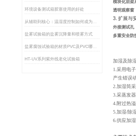
模块化层架
环境设备测试箱胶塞使用的好处
透明观察窗
3. 扩展
从辅助到核心：温湿度控制如何成为数据中心的“智慧核心”？
外接测试孔
盐雾试验箱的盐雾沉降量和喷雾方式
多重安全防
盐雾腐蚀试验箱的材质PVC及PVC哪种更好
HT-UV系列紫外线老化试验箱
加湿及除湿
1.采用电
产生错误动
2.加湿筒
3.采蒸发
4.附过热
5.加湿/除
6.供应加