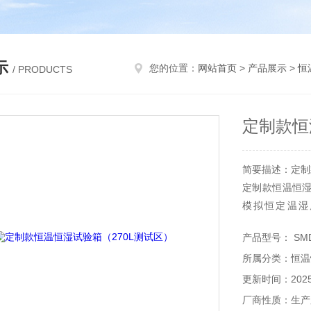
示
您的位置：
网站首页
>
产品展示
>
恒
/ PRODUCTS
‌定制款
简要描述：‌定
定制款恒温恒
模拟恒定温湿度
98%RH），
产品型号： SMD
景需求。270
所属分类：恒温
性化测试需求。
更新时间：2025-
厂商性质：生产