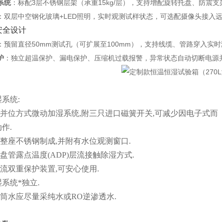
系统
‌：标配3层不锈钢层架（承重15kg/层），支持增配旋转托盘、防震
‌：双层中空钢化玻璃+LED照明，实时观测试样状态，可选配摄像头接入
与安全设计
‌：预留直径50mm测试孔（可扩展至100mm），支持线缆、管路穿入实
护
‌：独立超温保护、漏电保护、压缩机过载报警，异常状态自动切断电源
系统:
子并位方式微动加湿系统,附三只进口磁簧开关,可减少因电子式而
作.
采整座不锈钢制成,并附有水位观测窗口.
器盘管露点温度(ADP)层流接触除湿方式.
溢流双重保护装置,可安心使用.
湿系统*独立.
湿筒水应尽量采纯水或RO逆渗透水.