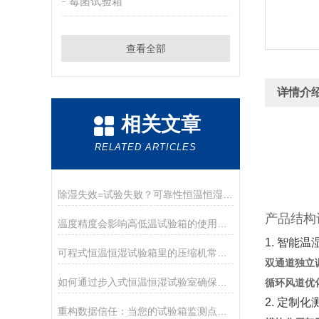
霉菌试验箱
查看全部
详情介
相关文章
RELATED ARTICLES
除湿失效=试验失败？可靠性恒温恒湿箱除湿机制与关键影响全揭秘
产品结构
温度精度会影响高低温试验箱的使用寿命吗？
1. 智能
可程式恒温恒湿试验箱里的压缩机常见的故障原因和实地怎么操作
双通道独立
如何通过步入式恒温恒湿试验室确保整车在恶劣气候下的非凡性能？
循环风道优
2. 定制化
重构数据信任：当您的试验箱监测点开始“各说各话”，如何破局？