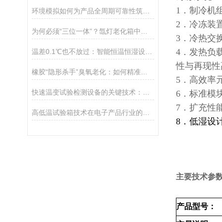
1．制冷机
环境模拟如何为产品全周期可靠性筑起智能防线？
2．冷冻装
为何必须“三位一体”？氙灯老化箱中光照、黑暗与喷淋的协同之道
3．冷热交
4．发热负
温差0.1℃也不放过：智能恒温恒湿设备如何主动“修正”环境
性与再现性
橡胶“隐形杀手”臭氧老化：如何精准捕捉、科学量化？
5．高效率
快速温变试验检测设备的关键技术：从样本处理到结果分析
6．标准模
7．扩充性
高低温试验箱技术在电子产品行业的发展前景
8．低湿设
主要技术参
产品型号：