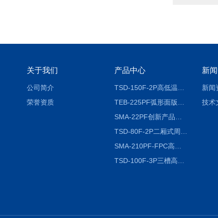
关于我们
产品中心
新闻
公司简介
TSD-150F-2P高低温冷热冲击试验箱两箱式
新闻
荣誉资质
TEB-225PF弧形面版快速温变试验箱
技术
SMA-22PF创新产品升级版低温恒温恒湿试验箱
TSD-80F-2P二厢式周期稳定冷热冲击试验箱 循环检测
SMA-210PF-FPC高低温湿热弯折试验机按需定制
TSD-100F-3P三槽高低温冷热冲击箱厂商