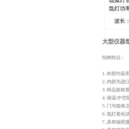
氙弧灯
氙灯功
波长
大型仪器
结构特点：
1. 外胆均
2. 内胆为进
3. 样品架材
4. 保温:中空
5. 门与箱
6. 氙灯老
7. 具有辐