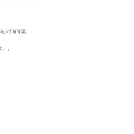
P (段)时间可调。
次）。