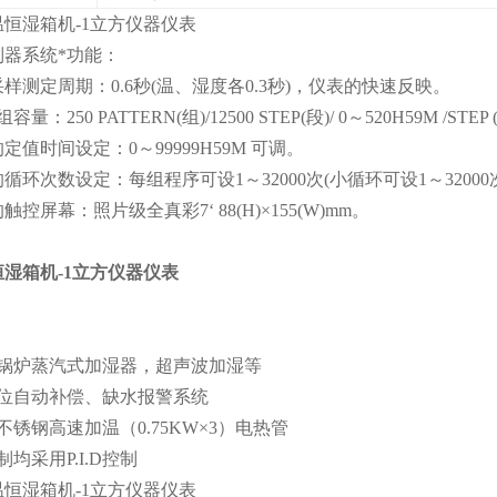
制器系统*功能：
定周期：0.6秒(温、湿度各0.3秒)，仪表的快速反映。
250 PATTERN(组)/12500 STEP(段)/ 0～520H59M /STE
时间设定：0～99999H59M 可调。
次数设定：每组程序可设1～32000次(小循环可设1～32000
屏幕：照片级全真彩7‘ 88(H)×155(W)mm。
湿箱机-1立方仪器仪表
式锅炉蒸汽式加湿器，超声波加湿等
水位自动补偿、缺水报警系统
不锈钢高速加温（0.75KW×3）电热管
均采用P.I.D控制