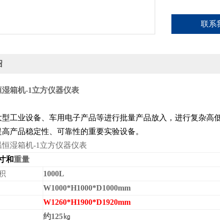
联系
绍
湿箱机-1立方仪器仪表
大型工业设备、车用电子产品等进行批量产品放入，进行复杂高
提高产品稳定性、可靠性的重要实验设备。
寸和
重量
积
10
00L
W1
0
00*
H1
0
00*D
10
00mm
W1
26
0*
H
19
00*D1
92
0mm
约
125
㎏