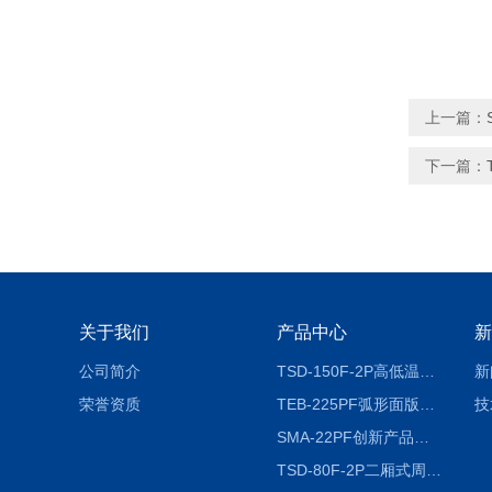
上一篇：
下一篇：
关于我们
产品中心
新
公司简介
TSD-150F-2P高低温冷热冲击试验箱两箱式
新
荣誉资质
TEB-225PF弧形面版快速温变试验箱
技
SMA-22PF创新产品升级版低温恒温恒湿试验箱
TSD-80F-2P二厢式周期稳定冷热冲击试验箱 循环检测