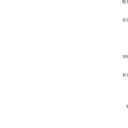
联
常
详
补