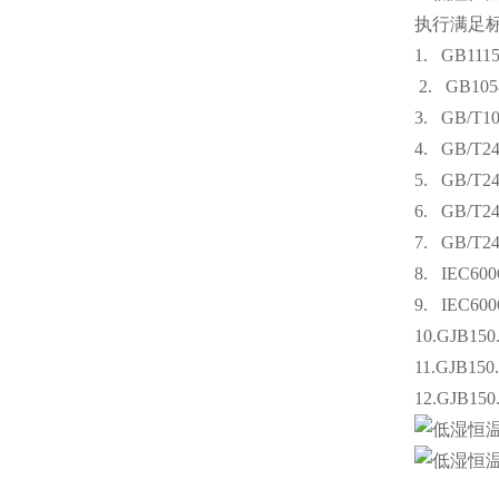
执行满足
1. G
2.
GB10
3. GB
4.
GB/T
5. GB
6. GB/T
7. GB
8.
IEC600
9. IEC
10.GJB1
11.
12.GJB1