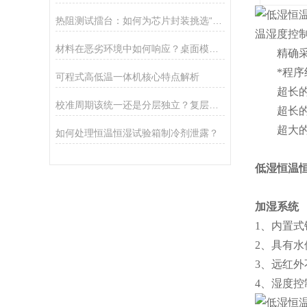
热阻测试擂台：如何为芯片封装挑选“神兵利器”？
温湿度控
材料在恶劣环境中如何响应？桌面模拟器揭示性能演变规律
精确采样测
*程序组容量：
可程式高低温一体机核心特点解析
超长的定值
校准周期该统一还是分层独立？复层式高低温试验箱湿度传感器的关键抉择
超长的循环
超大的触控
如何处理恒温恒湿试验箱制冷剂泄露？
低湿恒温恒
加湿系统
1、内置
2、具有
3、远红外
4、湿度控制