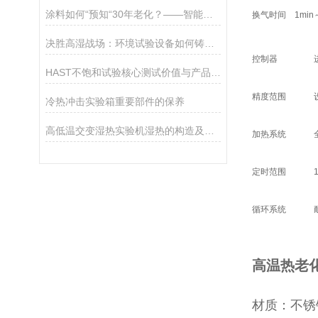
涂料如何“预知“30年老化？——智能环境模拟箱的耐候性解码革命
换气时间
1min
决胜高湿战场：环境试验设备如何铸就精密产品的“防潮金身”？
控制器
HAST不饱和试验核心测试价值与产品失效验证作用
精度范围
冷热冲击实验箱重要部件的保养
高低温交变湿热实验机湿热的构造及故障排除
加热系统
定时范围
循环系统
高温热老
材质：不锈钢