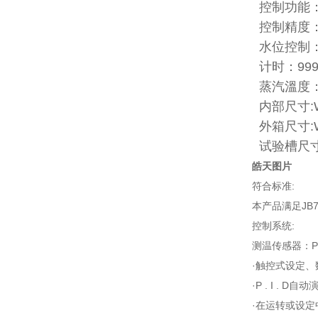
控制功能：P
控制精度：±
水位控制
计时：
99
蒸汽溫度
内部尺寸:W5
外箱尺寸:W7
试验槽尺寸:W
皓天图片
符合标准:
本产品满足JB74
控制系统:
测温传感器：P
·触控式设定
·P . I .
·在运转或设