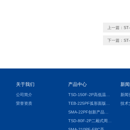
上一篇：
ST
下一篇：
S
关于我们
产品中心
新闻
公司简介
TSD-150F-2P高低温冷热冲击试验箱两箱式
新闻
荣誉资质
TEB-225PF弧形面版快速温变试验箱
技术
SMA-22PF创新产品升级版低温恒温恒湿试验箱
TSD-80F-2P二厢式周期稳定冷热冲击试验箱 循环检测
SMA-210PF-FPC高低温湿热弯折试验机按需定制