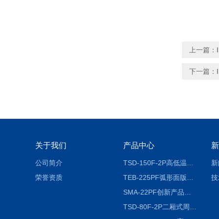
上一篇：
下一篇：
关于我们
产品中心
新
公司简介
TSD-150F-2P高低温冷热冲击试验箱两箱式
新
荣誉资质
TEB-225PF弧形面版快速温变试验箱
技
SMA-22PF创新产品升级版低温恒温恒湿试验箱
TSD-80F-2P二厢式周期稳定冷热冲击试验箱 循环检测