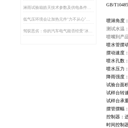
GB/T10485
淋雨试验箱皓天技术参数及供电条件说明
低气压环境会让加热元件“力不从心”吗？——试验箱热传递效率的深度解析
喷淋角度：
测试水温：
驾驭恶劣：你的汽车电气能否经受“冰火两重天”的最极考验？
喷嘴到产品
喷水管摆
摆动速度
喷水孔数
喷水压力
降雨强度
试验台面
试样台转
试样台承
摆管摆幅
控制器：
时间控制