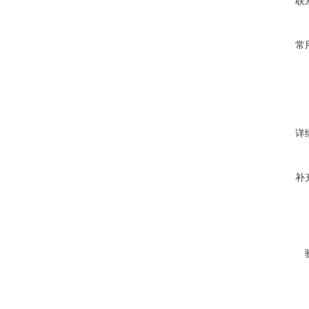
联
常
详
补