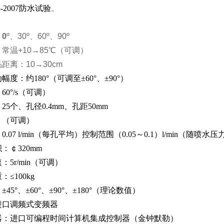
-2007
防水试验
。
0
º、30º、60º、90º
常温+10→85℃（可调）
距离：10→30cm
动幅度：约
180°
（可调至±60°、±90°）
：
60°/s
（可调）
：
25
个、孔径0.4mm、孔距50mm
：（可调）
：
0.07 l/min
（每孔平均）控制范围（0.05～0.1）l/min（随喷水
积：￠
320mm
速：
5r/min
（可调）
重：
≤100kg
：
±45°
、±60°、±90°、±180°（理论数值）
进口调频式变频器
器：进口可编程时间计算机集成控制器（金钟默勒）