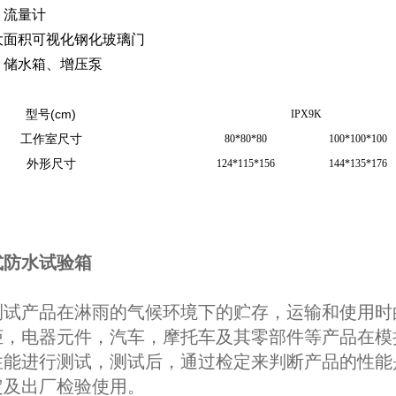
：流量计
大面积可视化钢化玻璃门
：储水箱、增压泵
型号(cm)
IPX9K
工作室尺寸
80*80*80
100*100*100
外形尺寸
124*115*156
144*135*176
式防水试验箱
测试产品在淋雨的气候环境下的贮存，运输和使用时
柜，电器元件，汽车，摩托车及其零部件等产品在模
性能进行测试，测试后，通过检定来判断产品的性能
定及出厂检验使用。