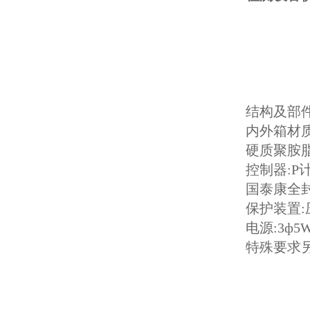
结构
内外箱材质:
硬质聚胺
控制器:P
国泰康全
保护装置:
电源:3ф5W
特殊要求