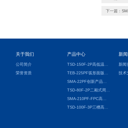
下一篇：
S
关于我们
产品中心
新闻
公司简介
TSD-150F-2P高低温冷热冲击试验箱两箱式
新闻
荣誉资质
TEB-225PF弧形面版快速温变试验箱
技术
SMA-22PF创新产品升级版低温恒温恒湿试验箱
TSD-80F-2P二厢式周期稳定冷热冲击试验箱 循环检测
SMA-210PF-FPC高低温湿热弯折试验机按需定制
TSD-100F-3P三槽高低温冷热冲击箱厂商