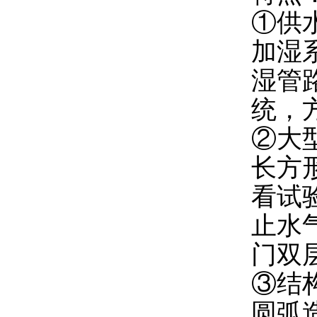
①供
加湿
湿管
统，
②大
长方
看试
止水
门双
③结
圆弧