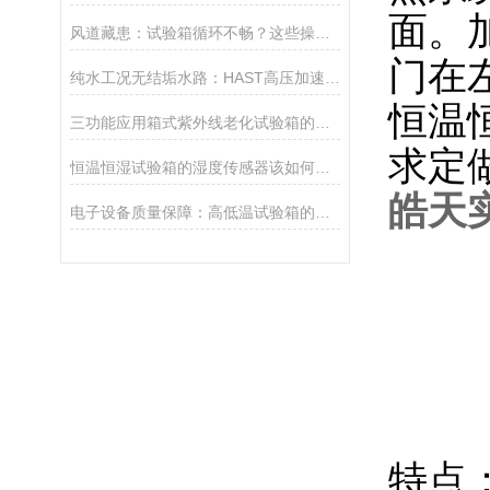
面。
风道藏患：试验箱循环不畅？这些操作习惯竟是“隐形杀手”
门在
纯水工况无结垢水路：HAST高压加速老化倍率不稳定及批次等效性偏差机理分析
恒温
三功能应用箱式紫外线老化试验箱的高温、光照和潮湿影响
求定
恒温恒湿试验箱的湿度传感器该如何选择？
皓天
电子设备质量保障：高低温试验箱的重要应用
特点