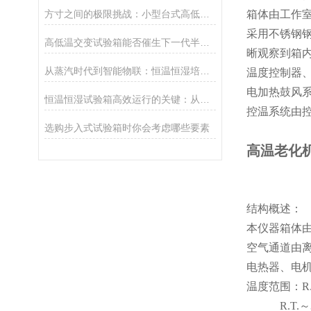
方寸之间的极限挑战：小型台式高低温箱如何重塑汽车电子测试范式？
箱体由工作
采用不锈钢
高低温交变试验箱能否催生下一代半导体材料的“环境免疫”革命？
晰观察到箱
从蒸汽时代到智能物联：恒温恒湿培养箱的技术进化与跨学科革命
温度控制器
电加热鼓风
恒温恒湿试验箱高效运行的关键：从日常维护到智能监测全解析
控温系统由
选购步入式试验箱时你会考虑哪些要素
高温老化
结构概述：
本仪器箱体
空气通道由
电热器、电
温度范围：
R
R.T.
～