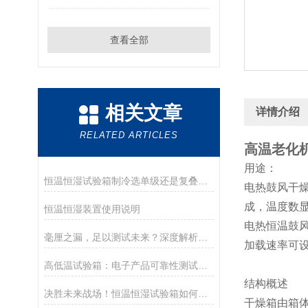
查看全部
相关文章
详情介绍
RELATED ARTICLES
高温老化
用途：
恒温恒湿试验箱制冷选单级还是复叠？低温点给出答案？——快速判断法
电热鼓风干
成，温度数
恒温恒湿装置使用说明
电热恒温鼓
毫厘之漏，足以测试未来？深度解析密封设计如何重塑环境试验稳态边界
加载速率可
高低温试验箱：电子产品可靠性测试的重要工具
结构概述
决胜未来战场！恒温恒湿试验箱如何逼出驱动电机的极限可靠？
干燥箱由箱