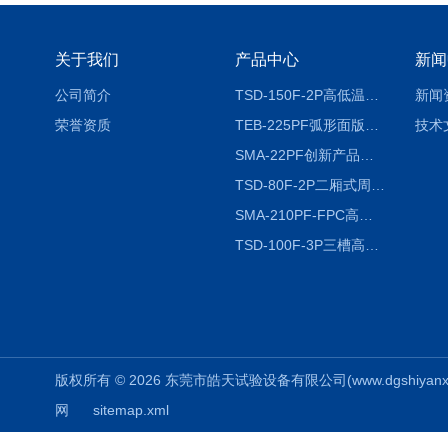
关于我们
产品中心
新闻
公司简介
TSD-150F-2P高低温冷热冲击试验箱两箱式
新闻
荣誉资质
TEB-225PF弧形面版快速温变试验箱
技术
SMA-22PF创新产品升级版低温恒温恒湿试验箱
TSD-80F-2P二厢式周期稳定冷热冲击试验箱 循环检测
SMA-210PF-FPC高低温湿热弯折试验机按需定制
TSD-100F-3P三槽高低温冷热冲击箱厂商
版权所有 © 2026 东莞市皓天试验设备有限公司(www.dgshiyanxiang.
网
sitemap.xml