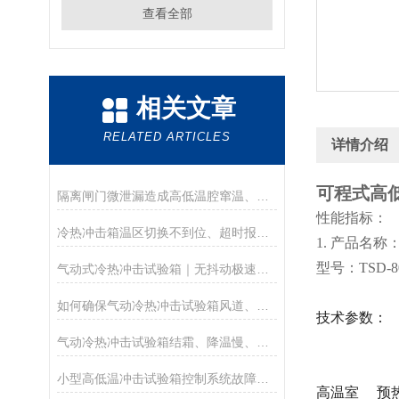
查看全部
相关文章
RELATED ARTICLES
详情介绍
可程式高
隔离闸门微泄漏造成高低温腔窜温、冲击温场衰减机理研究
性能指标：
冷热冲击箱温区切换不到位、超时报警导致试验中断问题技术整改
1. 产品名
型号：TSD-80
气动式冷热冲击试验箱｜无抖动极速温冲结构原理与可靠性测试解析
如何确保气动冷热冲击试验箱风道、涡轮风机定期清洁工作的有效执行？
技术参数：
气动冷热冲击试验箱结霜、降温慢、切换卡顿故障运维指南
小型高低温冲击试验箱控制系统故障维护方式
高温室 预热