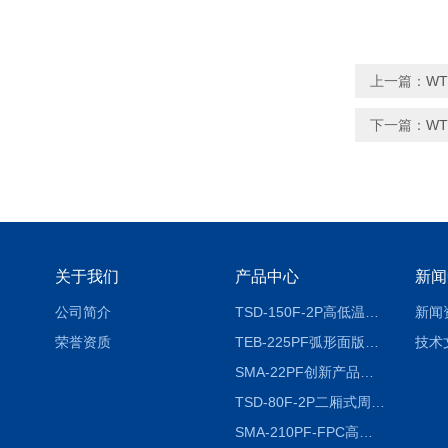
上一篇：
W
下一篇：
W
关于我们
产品中心
新闻
公司简介
TSD-150F-2P高低温冷热冲击试验箱两箱式
新闻
荣誉资质
TEB-225PF弧形面版快速温变试验箱
技术
SMA-22PF创新产品升级版低温恒温恒湿试验箱
TSD-80F-2P二厢式周期稳定冷热冲击试验箱 循环检测
SMA-210PF-FPC高低温湿热弯折试验机按需定制