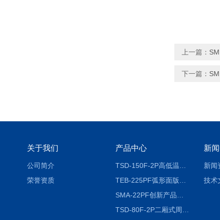
上一篇：
S
下一篇：
S
关于我们
产品中心
新闻
公司简介
TSD-150F-2P高低温冷热冲击试验箱两箱式
新闻
荣誉资质
TEB-225PF弧形面版快速温变试验箱
技术
SMA-22PF创新产品升级版低温恒温恒湿试验箱
TSD-80F-2P二厢式周期稳定冷热冲击试验箱 循环检测