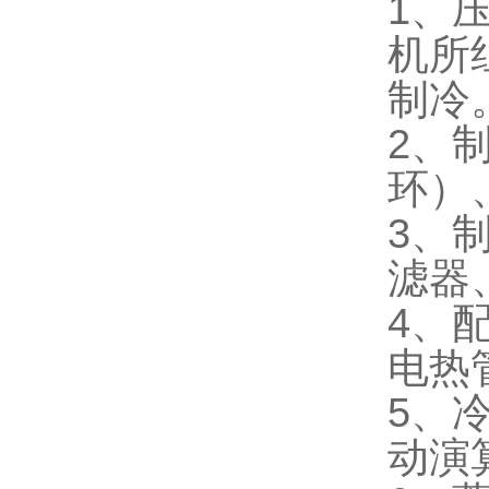
1、
机所
制冷
2、
环）
3、
滤器
4、
电热
5、
动演