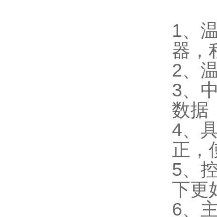
1、
器，
2、温
3、
数据
4、
正，
5、
下更
6、