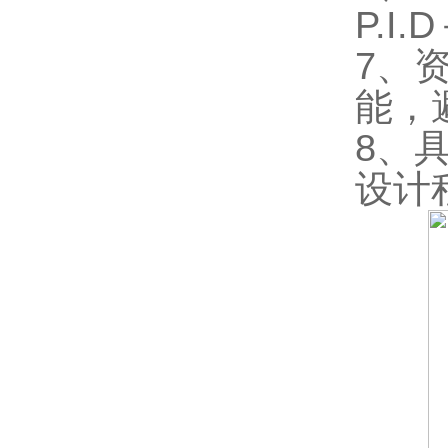
P.I
7、
能，
8、具
设计