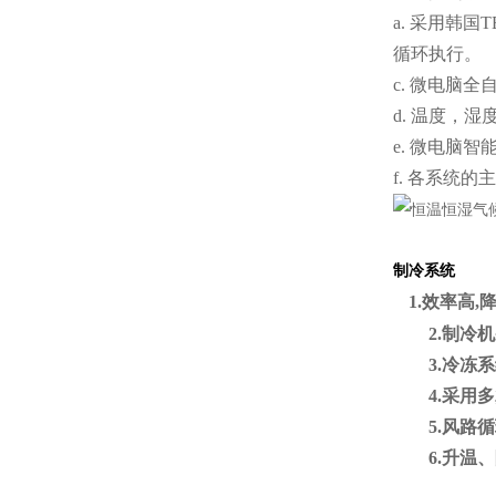
a. 采用韩
循环执行。
c. 微电脑全
d. 温度，
e. 微电脑
f. 各系统
制冷系统
1.效率高,
2.制冷机采
3.冷冻系
4.采用多翼
5.风路循环
6.升温、降