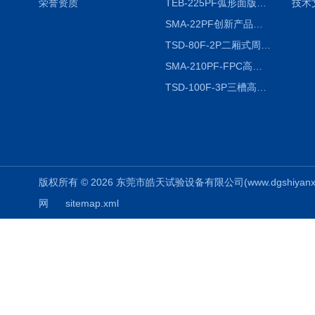
荣誉资质
TEB-225PF弧形面版快速温变试验箱
技术
SMA-22PF创新产品升级版低温恒温恒湿试验箱
TSD-80F-2P二厢式周期稳定冷热冲击试验箱 循环检测
SMA-210PF-FPC高低温湿热弯折试验机按需定制
TSD-100F-3P三槽高低温冷热冲击箱厂商
版权所有 © 2026 东莞市皓天试验设备有限公司(www.dgshiyanxiang.
网
sitemap.xml