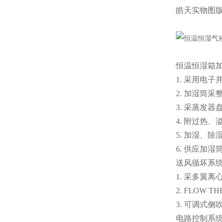
皓天实物图
恒温恒湿箱
1. 采用电
2. 加湿筒
3. 采蒸发
4. 附过热
5. 加湿、除
6. 供应加
送风循坏系
1. 采多翼
2. FLO
3. 可调式
电路控制系