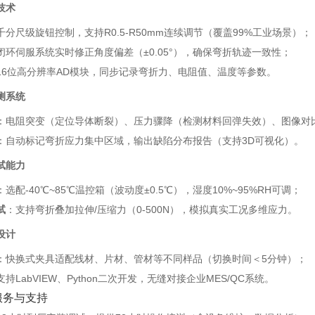
技术
：千分尺级旋钮控制，支持R0.5-R50mm连续调节（覆盖99%工业场景）；
：闭环伺服系统实时修正角度偏差（±0.05°），确保弯折轨迹一致性；
：16位高分辨率AD模块，同步记录弯折力、电阻值、温度等参数。
测系统
‌：电阻突变（定位导体断裂）、压力骤降（检测材料回弹失效）、图像对
‌：自动标记弯折应力集中区域，输出缺陷分布报告（支持3D可视化）。
试能力
‌：选配-40℃~85℃温控箱（波动度±0.5℃），湿度10%~95%RH可调；
试
‌：支持弯折叠加拉伸/压缩力（0-500N），模拟真实工况多维应力。
设计
‌：快换式夹具适配线材、片材、管材等不同样品（切换时间＜5分钟）；
：支持LabVIEW、Python二次开发，无缝对接企业MES/QC系统。
服务与支持