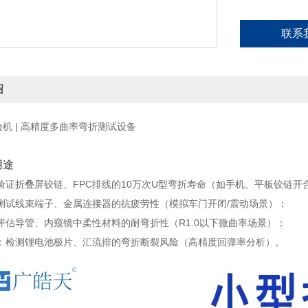
联系
绍
验机
| 高精度多曲率弯折测试设备
用途
：验证折叠屏铰链、FPC排线的10万次U型弯折寿命（如手机、平板铰链开
：测试线束端子、金属连接器的抗疲劳性（模拟车门开闭/震动场景）；
：评估导管、内窥镜中柔性材料的耐弯折性（R1.0以下微曲率场景）；
‌：检测锂电池极片、汇流排的弯折断裂风险（高精度回弹率分析）。