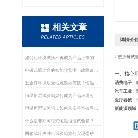
相关文章
RELATED ARTICLES
详情介
U型折弯试
如何让环境试验不再成为产品上市的“堵点”？
电磁式振动台的智能化监测与故障诊断技术
一、核心
消费电子
‌
五金件环境耐受性难题如何破？恒温恒湿试验箱筑牢品质防线
汽车工业
‌
恒温恒湿试验箱如何成为产品环境可靠性的“关键把关者“？
医疗器械
‌
恒温恒湿试验箱：如何从实验室破界前行，铸就产业创新底座？
新能源领域
什么是非标可程式恒温恒湿试验箱？
两箱式冷热冲击试验箱如何实现毫秒级温变？探秘快速切换硬核技术