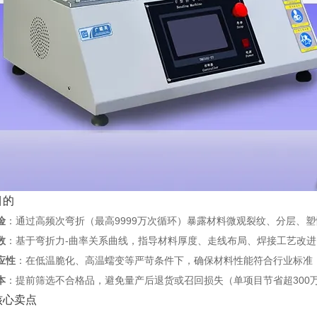
目的
险
‌：通过高频次弯折（最高9999万次循环）暴露材料微观裂纹、分层、
数
‌：基于弯折力-曲率关系曲线，指导材料厚度、走线布局、焊接工艺改进
应性
‌：在低温脆化、高温蠕变等严苛条件下，确保材料性能符合行业标准
本
‌：提前筛选不合格品，避免量产后退货或召回损失（单项目节省超300
核心卖点