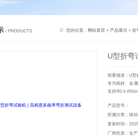
示
您的位置：
网站首页
>
产品展示
>
折
/ PRODUCTS
U型折弯
简要描述：U型折
专为线材、金属
支持R0.5-R
可模拟高频动态
产品型号：
器（分辨率0.
所属分类：错动
弹、导电性能衰
更新时间：2025-
厂商性质：生产