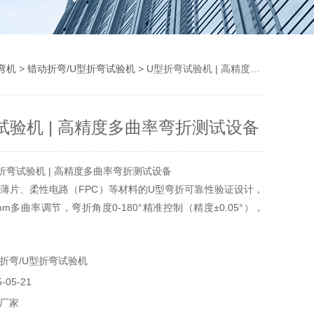
弯机
>
错动折弯/U型折弯试验机
> U型折弯试验机 | 高精度多曲率弯折测试设备
试验机 | 高精度多曲率弯折测试设备
弯试验机 | 高精度多曲率弯折测试设备‌
薄片、柔性电路（FPC）等材料的U型弯折可靠性验证设计，
50mm多曲率调节，弯折角度0-180°精准控制（精度±0.05°），
弯折（1-60次/分钟）及静载荷疲劳测试。内置高精度力传感
1N）与电阻监测模块（±0.01Ω），实时捕捉材料断裂、形变回
折弯/U型折弯试验机
减等失效信号。
05-21
厂家