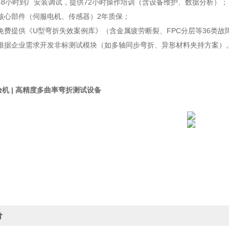
：48小时到厂安装调试，提供72小时操作培训（含设备维护、数据分析）；
：核心部件（伺服电机、传感器）2年质保；
：免费提供《U型弯折失效案例库》（含金属疲劳断裂、FPC分层等36类故
：根据企业需求开发非标测试模块（如多轴同步弯折、异形材料夹持方案）
机 | 高精度多曲率弯折测试设备
价