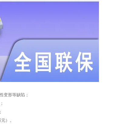
塑性变形等缺陷；
；
；
万元）。