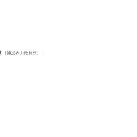
比（捕捉表面微裂纹）；