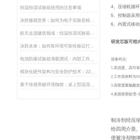
4、压缩机循环
恒温恒湿试验箱使用的注意事项
5、控制器采
决胜微观世界：如何为电子实验室精密仪器构筑“永恒”的环境基石？
6、内置式移
皓天走进建筑领域：恒温恒湿试验箱的技术应用
研发芯版可程
决胜未来：如何靠环境可靠性验证打造产品最终竞争力？
电池防爆试验箱满载测试：内部工作空间温度均匀度允许偏差多少才算合格？
设备特点:
1.高强度、高可
模块化硬件架构与安全防护技术：225L高低温试验箱稳定运行机制
2.工作室材料为S
量子传感突破环境枷锁：桌上型温湿箱如何改写测量精度极限？
3.高密度聚氨酯
4.表面喷塑处理
制冷剂经压
给四周介质
使被冷却物