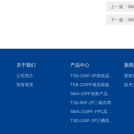
上一篇：
S
下一篇：
S
关于我们
产品中心
新闻
公司简介
TSD-150F-2P高低温冷热冲击试验箱两箱式
新闻
荣誉资质
TEB-225PF弧形面版快速温变试验箱
技术
SMA-22PF创新产品升级版低温恒温恒湿试验箱
TSD-80F-2P二厢式周期稳定冷热冲击试验箱 循环检测
SMA-210PF-FPC高低温湿热弯折试验机按需定制
TSD-100F-3P三槽高低温冷热冲击箱厂商