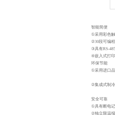
智能简便
①
采用彩色
②
30段可编
③
具有RS-
④
嵌入式打
环保节能
①
采用进口
②
集成式制
安全可靠
①
具有断电
②
独立限温