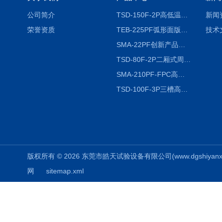
公司简介
TSD-150F-2P高低温冷热冲击试验箱两箱式
新闻
荣誉资质
TEB-225PF弧形面版快速温变试验箱
技术
SMA-22PF创新产品升级版低温恒温恒湿试验箱
TSD-80F-2P二厢式周期稳定冷热冲击试验箱 循环检测
SMA-210PF-FPC高低温湿热弯折试验机按需定制
TSD-100F-3P三槽高低温冷热冲击箱厂商
版权所有 © 2026 东莞市皓天试验设备有限公司(www.dgshiyanxiang.
网
sitemap.xml