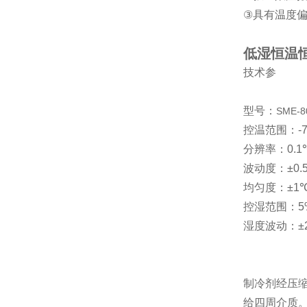
③
具有
温度
低湿恒温
技术参
型号：
SME-8
控温范围：
-
分辨率：
0.1
波动度：
±0.
均匀度：
±1
控湿范围：
5
湿度波动：
±
制冷剂经压
给四周介质