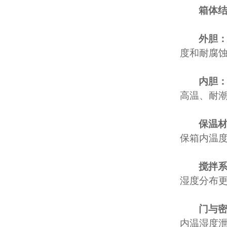
箱体
外胆
度和耐腐
内胆
高温、耐
保温
保箱内温
搅拌
湿度分布
门与
内温湿度