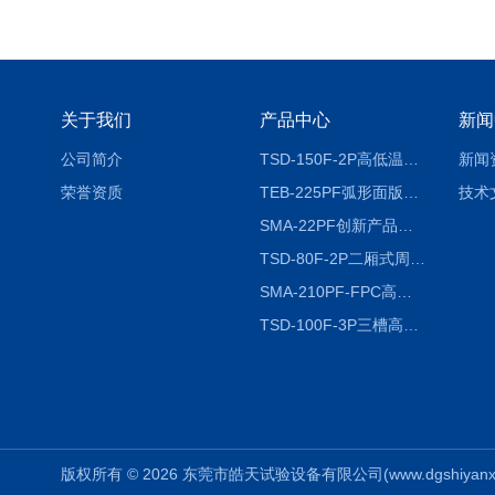
关于我们
产品中心
新闻
公司简介
TSD-150F-2P高低温冷热冲击试验箱两箱式
新闻
荣誉资质
TEB-225PF弧形面版快速温变试验箱
技术
SMA-22PF创新产品升级版低温恒温恒湿试验箱
TSD-80F-2P二厢式周期稳定冷热冲击试验箱 循环检测
SMA-210PF-FPC高低温湿热弯折试验机按需定制
TSD-100F-3P三槽高低温冷热冲击箱厂商
版权所有 © 2026 东莞市皓天试验设备有限公司(www.dgshiyanxiang.