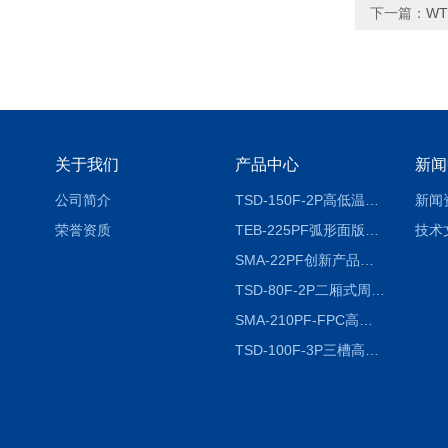
下一篇：
W
关于我们
产品中心
新闻
公司简介
TSD-150F-2P高低温冷热冲击试验箱两箱式
新闻
荣誉资质
TEB-225PF弧形面版快速温变试验箱
技术
SMA-22PF创新产品升级版低温恒温恒湿试验箱
TSD-80F-2P二厢式周期稳定冷热冲击试验箱 循环检测
SMA-210PF-FPC高低温湿热弯折试验机按需定制
TSD-100F-3P三槽高低温冷热冲击箱厂商