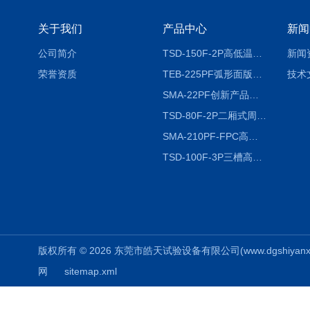
关于我们
产品中心
新闻
公司简介
TSD-150F-2P高低温冷热冲击试验箱两箱式
新闻
荣誉资质
TEB-225PF弧形面版快速温变试验箱
技术
SMA-22PF创新产品升级版低温恒温恒湿试验箱
TSD-80F-2P二厢式周期稳定冷热冲击试验箱 循环检测
SMA-210PF-FPC高低温湿热弯折试验机按需定制
TSD-100F-3P三槽高低温冷热冲击箱厂商
版权所有 © 2026 东莞市皓天试验设备有限公司(www.dgshiyanxiang.
网
sitemap.xml