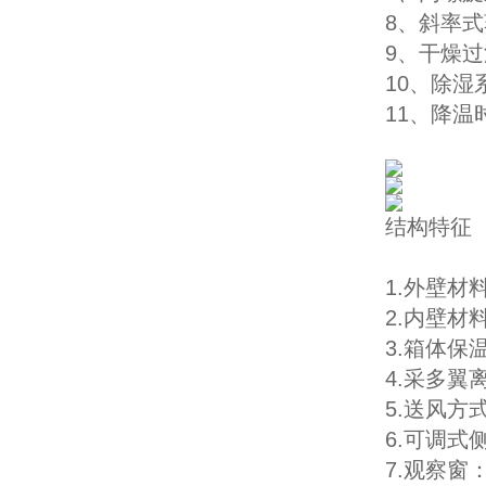
8、斜率
9、干燥
10、除
11、降温
结构特征
1.外壁材
2.内壁材
3.箱体保
4.采多
5.送风
6.可调
7.观察