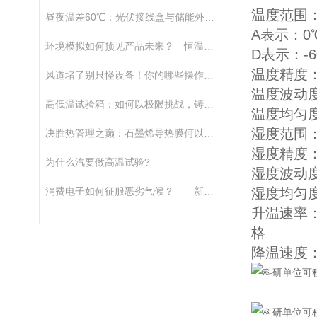
温度范围
昼夜温差60℃：光伏接线盒与储能外壳如何防龟裂防短路？
A表示：0℃
环境模拟如何预见产品未来？—恒温恒湿试验箱从稳定运行到可靠性洞察的跨越
D表示：-6
温度精度：±
风道堵了别只怪设备！你的哪些操作习惯正在悄悄“勒住”老化箱的呼吸？
温度波动度
高低温试验箱：如何以极限挑战，铸就液晶屏可靠性的基石？
温度均匀度
湿度范围：
决胜热管理之巅：石墨烯导热膜何以依靠恒温恒湿试验箱精准赋效能源未来？
湿度精度：±
为什么汽要做高温试验?
湿度波动度：
消费电子如何征服恶劣气候？——新一代环境模拟测试技术解密
湿度均匀度：
升温速率：
格
降温速度：