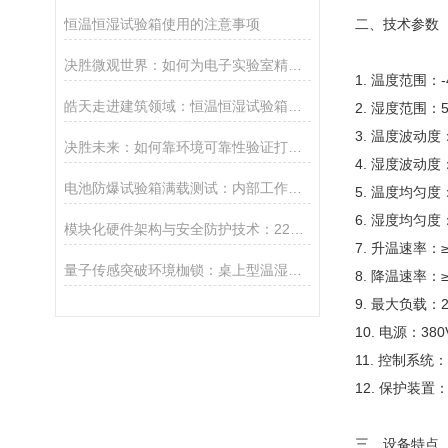
恒温恒湿试验箱使用的注意事项
二、技术参数
决胜微观世界：如何为电子实验室精密仪器构筑“永恒”的环境基石？
1. 温度范围：-
皓天走进建筑领域：恒温恒湿试验箱的技术应用
2. 湿度范围：
3. 温度波动度：
决胜未来：如何靠环境可靠性验证打造产品最终竞争力？
4. 湿度波动度
电池防爆试验箱满载测试：内部工作空间温度均匀度允许偏差多少才算合格？
5. 温度均匀度
6. 湿度均匀度
模块化硬件架构与安全防护技术：225L高低温试验箱稳定运行机制
7. 升温速率：≥
量子传感突破环境枷锁：桌上型温湿箱如何改写测量精度极限？
8. 降温速率：≥
9. 最大负载：2
10. 电源：380
11. 控制系
12. 保护装
三、设备特点