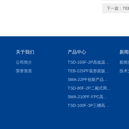
下一篇：
T
关于我们
产品中心
新闻
公司简介
TSD-150F-2P高低温冷热冲击试验箱两箱式
新闻
荣誉资质
TEB-225PF弧形面版快速温变试验箱
技术
SMA-22PF创新产品升级版低温恒温恒湿试验箱
TSD-80F-2P二厢式周期稳定冷热冲击试验箱 循环检测
SMA-210PF-FPC高低温湿热弯折试验机按需定制
TSD-100F-3P三槽高低温冷热冲击箱厂商