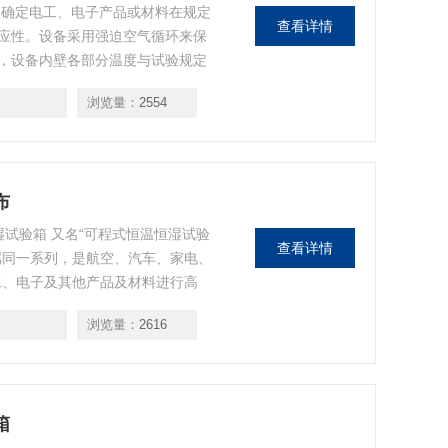
和确定电工、电子产品或材料在规定
查看详情
应性。设备采用强迫空气循环来保
，设备内壁各部分温度与试验规定
设备内加热与冷却元件的直接辐射。
浏览量：
2554
布
湿试验箱 又名“可程式恒温恒湿试验
查看详情
属同一系列，是航空、汽车、家电、
工、电子及其他产品及材料进行高
变化后的参。数及性能。
浏览量：
2616
箱