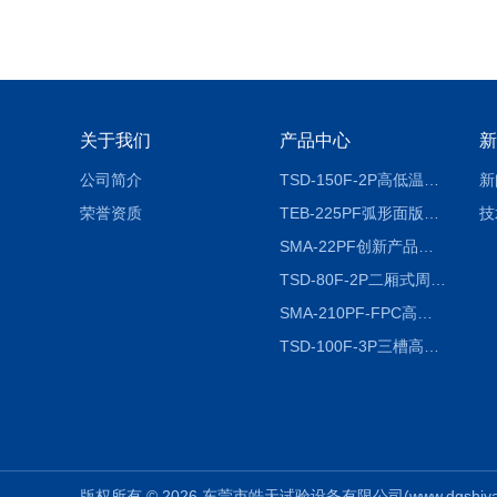
关于我们
产品中心
新
公司简介
TSD-150F-2P高低温冷热冲击试验箱两箱式
新
荣誉资质
TEB-225PF弧形面版快速温变试验箱
技
SMA-22PF创新产品升级版低温恒温恒湿试验箱
TSD-80F-2P二厢式周期稳定冷热冲击试验箱 循环检测
SMA-210PF-FPC高低温湿热弯折试验机按需定制
TSD-100F-3P三槽高低温冷热冲击箱厂商
版权所有 © 2026 东莞市皓天试验设备有限公司(www.dgshiyanxian