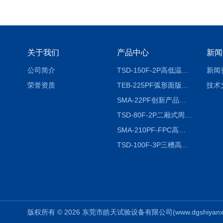
关于我们
产品中心
新闻
公司简介
TSD-150F-2P高低温冷热冲击试验箱两箱式
新闻
荣誉资质
TEB-225PF弧形面版快速温变试验箱
技术
SMA-22PF创新产品升级版低温恒温恒湿试验箱
TSD-80F-2P二厢式周期稳定冷热冲击试验箱 循环检测
SMA-210PF-FPC高低温湿热弯折试验机按需定制
TSD-100F-3P三槽高低温冷热冲击箱厂商
版权所有 © 2026 东莞市皓天试验设备有限公司(www.dgshiyanxiang.