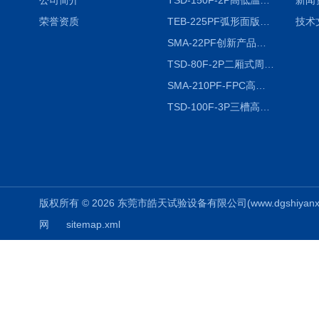
公司简介
TSD-150F-2P高低温冷热冲击试验箱两箱式
新闻
荣誉资质
TEB-225PF弧形面版快速温变试验箱
技术
SMA-22PF创新产品升级版低温恒温恒湿试验箱
TSD-80F-2P二厢式周期稳定冷热冲击试验箱 循环检测
SMA-210PF-FPC高低温湿热弯折试验机按需定制
TSD-100F-3P三槽高低温冷热冲击箱厂商
版权所有 © 2026 东莞市皓天试验设备有限公司(www.dgshiyanxiang.
网
sitemap.xml