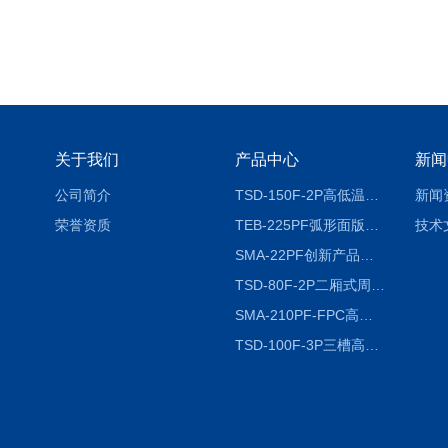
关于我们
产品中心
新闻
公司简介
TSD-150F-2P高低温冷热冲击试验箱两箱式
新闻
荣誉资质
TEB-225PF弧形面版快速温变试验箱
技术
SMA-22PF创新产品升级版低温恒温恒湿试验箱
TSD-80F-2P二厢式周期稳定冷热冲击试验箱 循环检测
SMA-210PF-FPC高低温湿热弯折试验机按需定制
TSD-100F-3P三槽高低温冷热冲击箱厂商