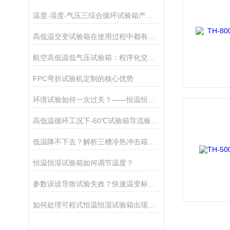
温度-湿度-气压三综合循环试验箱产品详情说明
高低温交变试验箱在使用过程中都有哪些注意事项呢？
航空高低温低气压试验箱：程序化交变试验如何保障飞行安全？
FPC弯折试验机定制的核心优势
环境试验如何一次过关？——恒温恒湿试验箱如何成为产品快速上市的加速器
高低温循环工况下-60℃试验箱导流板翘曲，导致腔体远端温区失效
低温降不下去？解析三槽冷热冲击箱降温慢、制冷报警核心原因
恒温恒湿试验箱如何调节温度？
参数误设导致试验失效？快速温变标准工况设置要点
如何处理可程式恒温恒湿试验箱出现滴水的情况