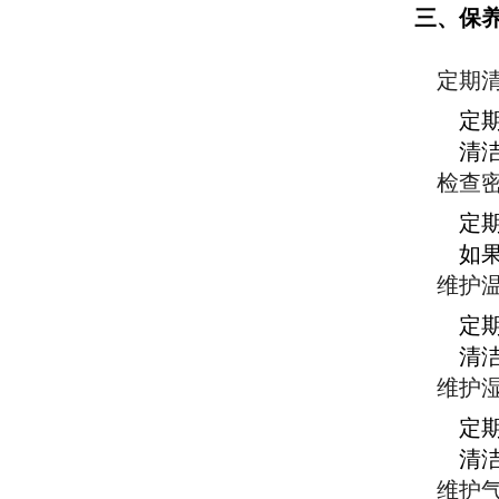
三、保
定期
定
清
检查
定
如
维护
定
清
维护
定
清
维护