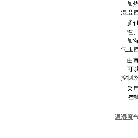
加
湿度
通
性
加
气压
由
可
控制
采
控
温湿度气