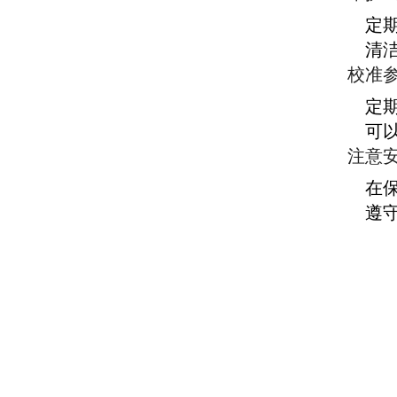
定
清
校准
定
可
注意
在
遵