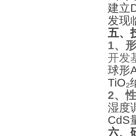
建立
发现
五、
1、
开发
球形
TiO
2、
湿度
Cd
六、