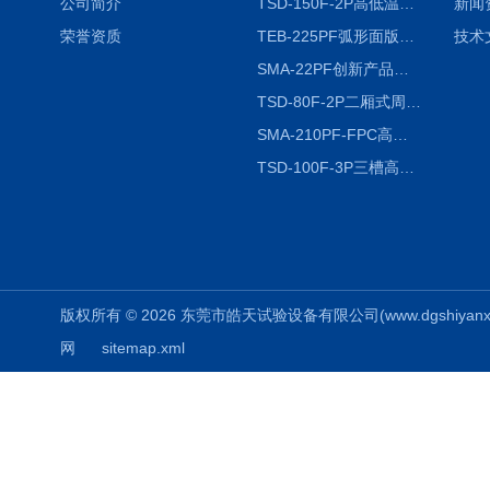
公司简介
TSD-150F-2P高低温冷热冲击试验箱两箱式
新闻
荣誉资质
TEB-225PF弧形面版快速温变试验箱
技术
SMA-22PF创新产品升级版低温恒温恒湿试验箱
TSD-80F-2P二厢式周期稳定冷热冲击试验箱 循环检测
SMA-210PF-FPC高低温湿热弯折试验机按需定制
TSD-100F-3P三槽高低温冷热冲击箱厂商
版权所有 © 2026 东莞市皓天试验设备有限公司(www.dgshiyanxiang.
网
sitemap.xml