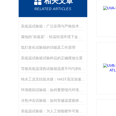
相关文章
RELATED ARTICLES
高低温试验箱：广泛应用与严格技术要求
腐蚀的“加速器”：恒温恒湿环境下金属材料衰变的数据真相
氙灯老化试验箱的功能及工作原理
高低温试验箱试验样品的正确摆放位置
导致高低温湿热试验箱温度不均匀的6大因素
纯水工况无结垢水路：HAST高压加速老化倍率不稳定及批次等效性偏差机理分析
环境模拟试验箱：如何重塑现代环境监测技术新范式？
冷热冲击试验箱：如何穿越温度炼狱，淬炼电子电器坚不可摧的可靠金身？
高低温试验箱：为人工智能硬件可靠性保驾护航