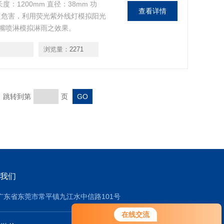
长度：1200mm 直径：38mm 功
查看详情
之危害，利用荧光紫外线灯模拟阳光
嘴喷淋模拟淋雨之效果。
浏览量：
2271
页 跳转到第
页
我们
广东省东莞市常平镇九江水中信路101号
在线交流