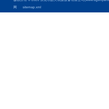
网
sitemap.xml