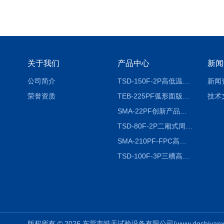
关于我们
产品中心
新闻
公司简介
TSD-150F-2P高低温冷热冲击试验箱两箱式
新闻
荣誉资质
TEB-225PF弧形面版快速温变试验箱
技术
SMA-22PF创新产品升级版低温恒温恒湿试验箱
TSD-80F-2P二厢式周期稳定冷热冲击试验箱 循环检测
SMA-210PF-FPC高低温湿热弯折试验机按需定制
TSD-100F-3P三槽高低温冷热冲击箱厂商
版权所有 © 2026 东莞市皓天试验设备有限公司(www.dgshiyanxiang.