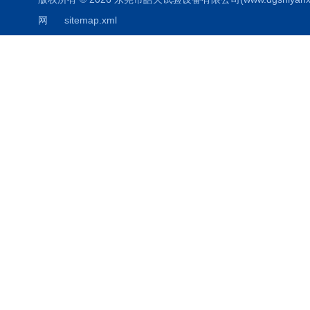
网
sitemap.xml