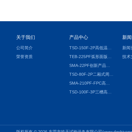
关于我们
产品中心
新闻
公司简介
TSD-150F-2P高低温冷热冲击试验箱两箱式
新闻
荣誉资质
TEB-225PF弧形面版快速温变试验箱
技术
SMA-22PF创新产品升级版低温恒温恒湿试验箱
TSD-80F-2P二厢式周期稳定冷热冲击试验箱 循环检测
SMA-210PF-FPC高低温湿热弯折试验机按需定制
TSD-100F-3P三槽高低温冷热冲击箱厂商
版权所有 © 2026 东莞市皓天试验设备有限公司(www.dgshiyanxiang.