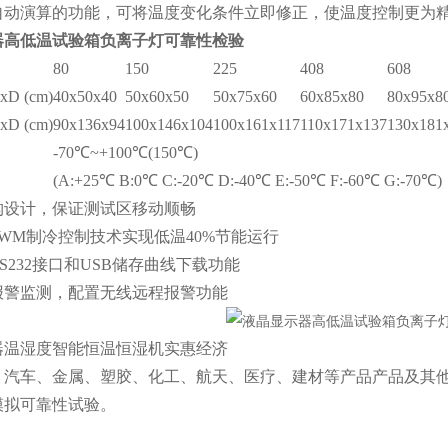
.D自动演算的功能，可将温度变化条件立即修正，使温度控制更为
器高低温试验箱负离子灯可靠性检验
80
150
225
408
608
 (cm)
40x50x40
50x60x50
50x75x60
60x85x80
80x95x8
 (cm)
90x136x94
100x146x104
100x161x117
110x171x137
130x181
-70℃~+100℃(150℃)
(A:+25℃ B:0℃ C:-20℃ D:-40℃ E:-50℃ F:-60℃ G:-70℃)
构设计，保证测试区移动顺畅
WM制冷控制技术实现低温40%节能运行
S232接口和USB储存曲线下载功能
报警监测，配置无线远程报警功能
器温湿度智能恒温恒湿机实惠经济
、汽车、金属、塑胶、化工、航天、医疗、建材等产品产品及其
模拟可靠性试验。