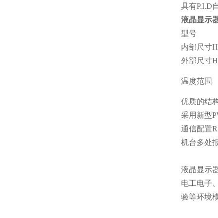
具有P.I
液晶显示
型号
内部尺寸HxD
外部尺寸HxD
温度范围
优质的结
采用新型P
通信配置R
机台多处
液晶显示
电工电子
验等环境