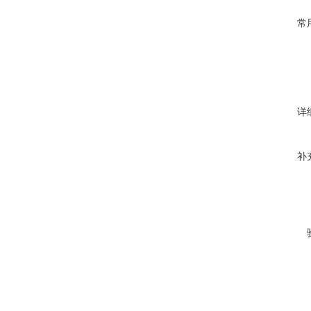
常
详
补