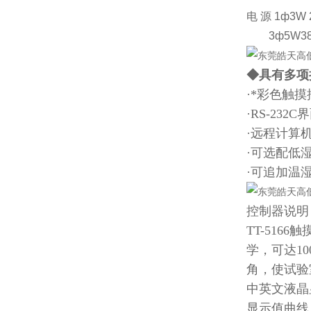
电 源 1ф3W 
3ф5W380
◆具有多项
·*彩色触
·RS-23
·远程计算
·可选配低湿
·可追加温
控制器说明
TT-51
学，可达1
角，使试验
中英文液晶
显示值曲线