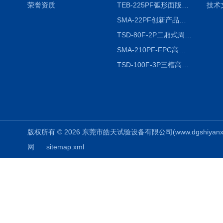
荣誉资质
TEB-225PF弧形面版快速温变试验箱
技术
SMA-22PF创新产品升级版低温恒温恒湿试验箱
TSD-80F-2P二厢式周期稳定冷热冲击试验箱 循环检测
SMA-210PF-FPC高低温湿热弯折试验机按需定制
TSD-100F-3P三槽高低温冷热冲击箱厂商
版权所有 © 2026 东莞市皓天试验设备有限公司(www.dgshiyanxiang.
网
sitemap.xml