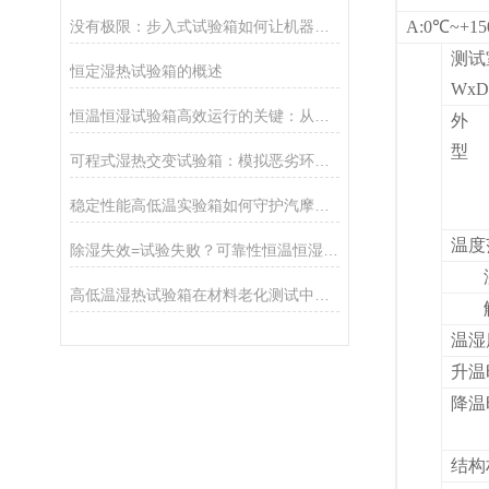
没有极限：步入式试验箱如何让机器人征服地球最严酷环境？
A:0℃~+1
测试
恒定湿热试验箱的概述
WxD
恒温恒湿试验箱高效运行的关键：从日常维护到智能监测全解析
外
型
可程式湿热交变试验箱：模拟恶劣环境，赋能产品可靠性升级
稳定性能高低温实验箱如何守护汽摩产品稳定性能？
温度
除湿失效=试验失败？可靠性恒温恒湿箱除湿机制与关键影响全揭秘
高低温湿热试验箱在材料老化测试中的核心价值与应用解析
温湿
升温
降温
结构