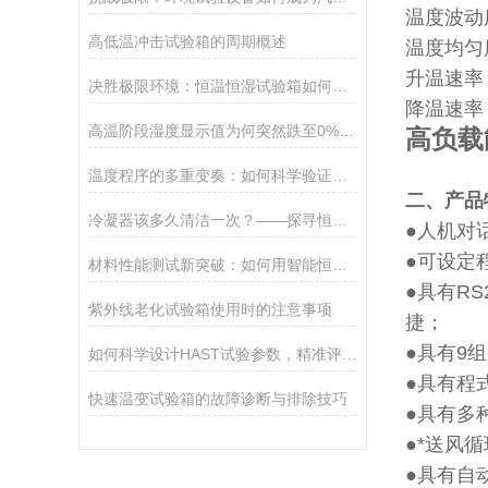
温度波动度
高低温冲击试验箱的周期概述
温度均匀
升温速率：
决胜极限环境：恒温恒湿试验箱如何重塑汽车工业未来格局？
降温速率：0
高温阶段湿度显示值为何突然跌至0%RH？——箱内明明有湿气，谜底何在？
高负载
温度程序的多重变奏：如何科学验证多阶段温控过程的可靠性与一致性？
二、产品
冷凝器该多久清洁一次？——探寻恒温箱维护周期的科学决策依据
●人机对
●可设定程
材料性能测试新突破：如何用智能恒温恒湿技术预见产品未来？
●具有R
紫外线老化试验箱使用时的注意事项
捷；
●具有9
如何科学设计HAST试验参数，精准评估微电子材料老化特性？
●具有程
快速温变试验箱的故障诊断与排除技巧
●具有多
●*送风
●具有自