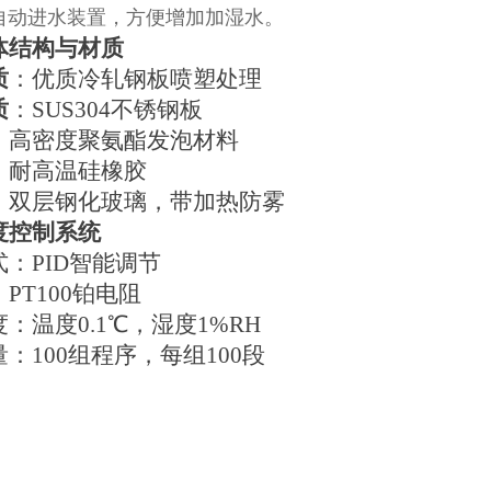
自动进水装置，方便增加加湿水。
体结构与材质
质
：优质冷轧钢板喷塑处理
质
：
SUS304不锈钢板
：高密度聚氨酯发泡材料
：耐高温硅橡胶
：双层钢化玻璃，带加热防雾
度控制系统
式：
PID智能调节
：
PT100铂电阻
度：温度
0.1℃，湿度1%RH
量：
100组程序，每组100段