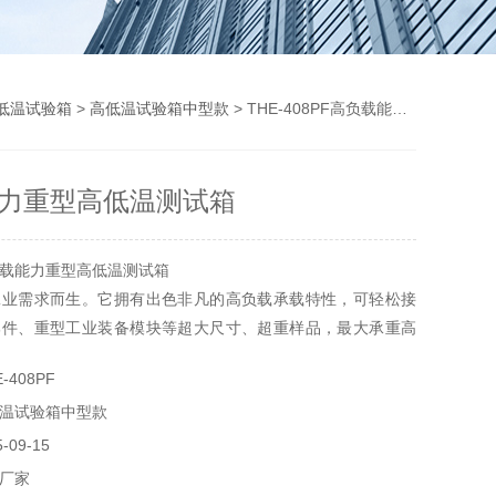
低温试验箱
>
高低温试验箱中型款
> THE-408PF高负载能力重型高低温测试箱
力重型高低温测试箱
载能力重型高低温测试箱
工业需求而生。它拥有出色非凡的高负载承载特性，可轻松接
部件、重型工业装备模块等超大尺寸、超重样品，最大承重高
克，为行业同类产品的环境设备。在温控方面，其制冷制热系统强劲
-408PF
、汽车、家电、科研等领域*的测试设备，用于测试和确定电
温试验箱中型款
他产品及材料进行高温、低温、湿热度或恒定湿热试验的温度
数及性能
09-15
厂家