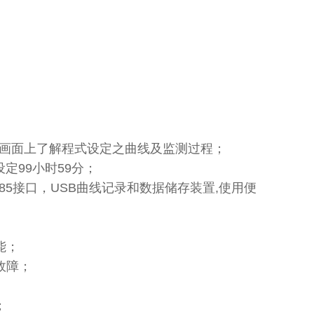
D画面上了解程式设定之曲线及监测过程；
设定99小时59分；
485接口，USB曲线记录和数据储存装置,使用便
能；
故障；
；