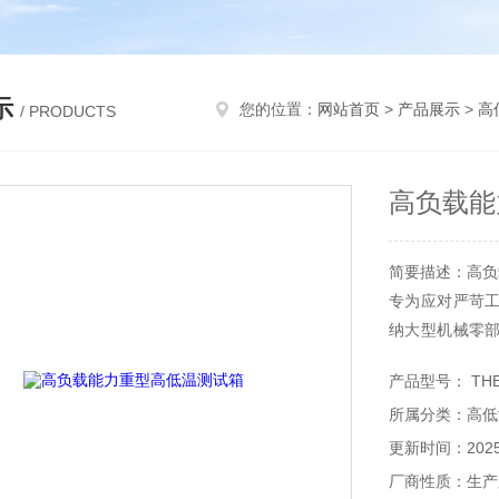
示
您的位置：
网站首页
>
产品展示
>
高
/ PRODUCTS
高负载能
简要描述：高负
专为应对严苛
纳大型机械零
达 [X] 千
产品型号： THE
高效，是航空
所属分类：高低
工、电子及其
环境变化后的参
更新时间：2025-
厂商性质：生产