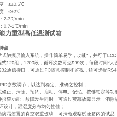
：≤±0.5℃
度：≤±2℃
2-3℃/min
.7-1℃/min
能力重型高低温测试箱
特点
话式触摸屏输入系统，操作简单易学，功能*，并可于LC
式120组，1200段，循环次数可达999次，每段时间*大
S232通信接口，可通过PC随意控制和监视，还可选配RS
组PID参数调节，以达到稳定、准确之控制；
式修正、清除、预约、启动、停电、记忆、按键锁定等功
种报警功能，故障发生同时，可通过荧幕故障显示，消除
循环设计，温湿度分布均匀性佳；
动防霜装置的真空双重玻璃，可清晰观察试验箱内的试品