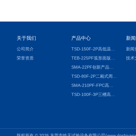
关于我们
产品中心
新闻
公司简介
TSD-150F-2P高低温冷热冲击试验箱两箱式
新闻
荣誉资质
TEB-225PF弧形面版快速温变试验箱
技术
SMA-22PF创新产品升级版低温恒温恒湿试验箱
TSD-80F-2P二厢式周期稳定冷热冲击试验箱 循环检测
SMA-210PF-FPC高低温湿热弯折试验机按需定制
TSD-100F-3P三槽高低温冷热冲击箱厂商
版权所有 © 2026 东莞市皓天试验设备有限公司(www.dgshiyanxiang.