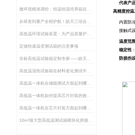
代表产
微环境精准调控：恒温恒湿培养箱在纸质文物保存中的关键技术解析
高精度控温
从研发到量产全程护航！皓天三综合试验箱解锁测试新高度
内置防
接触式
高低温环境试验装置：为产品质量护航的“环境模拟大师”
温度范
定做快速温变测试箱的注意事项
稳定性
防损伤
非标高低温试验箱定制专家——皓天鑫为您量身打造专属测试环境！
高低温湿热试验箱在材料老化测试中的核心价值与应用解析
高低温一体机在储能测试方面起到哪些作用？
高低温一体机如何提高芯片封装的效率？
高低温一体机在芯片封装方面起到哪些作用？
10m³级大型高低温测试箱模块化拼接技术丨破解整车热管理测试场地局限