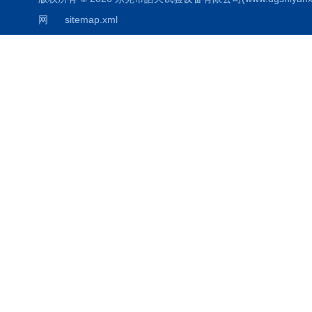
网
sitemap.xml