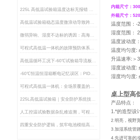
内箱尺寸：30
225L 高低温试验箱温度达标无报错 样品高温老化偏弱原因及解决方法
外箱尺寸：52
高低温试验箱稳态温度微浪动导致跨批次试验重复性差原因及整改方案
温度范围：
-
湿度范围： 2
微弱异响、湿度不达标的诱因：高海拔低气压设备长期损耗故障分析
温度波动度：±
可程式高低温一体机的故障预防体系与长效运维逻辑
温度均匀度: 
升温速率:＞3℃
高低温循环工况下-60℃试验箱导流板翘曲，导致腔体远端温区失效
湿度波动度: ±
-60℃恒温恒湿箱断电记忆误区：PID重置导致批次试验数据偏差
湿度均匀度: ±
可程式高低温一体机：全场景覆盖的高效环境模拟载体
桌上型高
225L高低温试验箱｜安全防护系统技术解析
产品特点：
1.*的造型
人工控温试验数据杂乱难追溯，可程式高低温一体机全自动程控记录数据
2.明亮，视
四重安全防护逻辑，筑牢电池模组高低温测试安全防线
3.加湿系统
4.先进可靠的