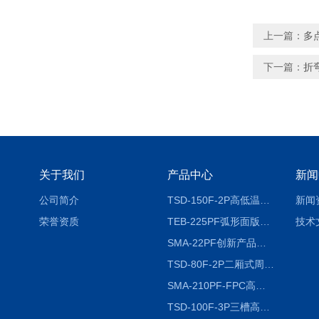
上一篇：
多
下一篇：
折
关于我们
产品中心
新闻
公司简介
TSD-150F-2P高低温冷热冲击试验箱两箱式
新闻
荣誉资质
TEB-225PF弧形面版快速温变试验箱
技术
SMA-22PF创新产品升级版低温恒温恒湿试验箱
TSD-80F-2P二厢式周期稳定冷热冲击试验箱 循环检测
SMA-210PF-FPC高低温湿热弯折试验机按需定制
TSD-100F-3P三槽高低温冷热冲击箱厂商