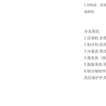
5.控制器：原
值曲线。
冷冻系统:
1.压缩机:
2.制冷剂:采
3.冷凝器:
4.蒸发器（
5.膨胀系统
6.制冷辅助
高压保护开关