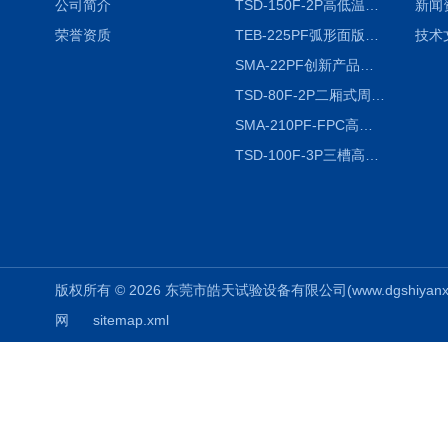
公司简介
TSD-150F-2P高低温冷热冲击试验箱两箱式
新闻
荣誉资质
TEB-225PF弧形面版快速温变试验箱
技术
SMA-22PF创新产品升级版低温恒温恒湿试验箱
TSD-80F-2P二厢式周期稳定冷热冲击试验箱 循环检测
SMA-210PF-FPC高低温湿热弯折试验机按需定制
TSD-100F-3P三槽高低温冷热冲击箱厂商
版权所有 © 2026 东莞市皓天试验设备有限公司(www.dgshiyanxiang.
网
sitemap.xml