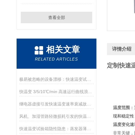
查看全部
相关文章
详情介绍
RELATED ARTICLES
定制快速
极易被忽略的设备漂移：快速温变试验箱冷门故障深度剖析
快温变 3/5/10℃/min 高速运行曲线浪动 无报警数据离散原因
继电器虚接引发快速温变速率衰减故障排查与维保方案
温度范围
：
现和稳定性
风机、加湿管路轻微损耗引发的快温变试验精度偏差
温度变化速
快速温变试验箱隐性隐患：蒸发器薄霜层导致温变速率衰减
非常关键，