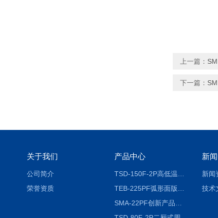
上一篇：
S
下一篇：
S
关于我们
产品中心
新闻
公司简介
TSD-150F-2P高低温冷热冲击试验箱两箱式
新闻
荣誉资质
TEB-225PF弧形面版快速温变试验箱
技术
SMA-22PF创新产品升级版低温恒温恒湿试验箱
TSD-80F-2P二厢式周期稳定冷热冲击试验箱 循环检测