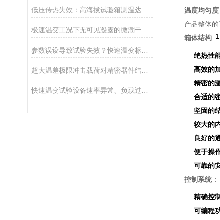
低压传热失效：高海拔试验箱测温达标却无法真实考核样品性能
温度均匀度
产品整体的
极速温变工况下无可见凝露的微潮干扰与样品测试误差研究
1
箱体结构
参数误设导致试验失效？快速温变标准工况设置要点
绝热性
高效的
超大温差极限冲击载荷对精密器件结构可靠性的影响分析
精密的
快速温变试验设备速率异常、负载过高等运维问题技术整改总结
合适的
坚固的
较大的
良好的
便于操
可靠的
控制系统
：
精确控
可编程