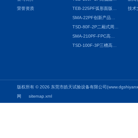
荣誉资质
TEB-225PF弧形面版快速温变试验箱
技术
SMA-22PF创新产品升级版低温恒温恒湿试验箱
TSD-80F-2P二厢式周期稳定冷热冲击试验箱 循环检测
SMA-210PF-FPC高低温湿热弯折试验机按需定制
TSD-100F-3P三槽高低温冷热冲击箱厂商
版权所有 © 2026 东莞市皓天试验设备有限公司(www.dgshiyanxiang.
网
sitemap.xml