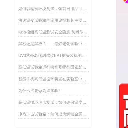
如何以精密环境测试，铸就日用品可靠性的隐形防线？
快速温变试验箱的应用途径和其主要的性能特点介绍
电池模组高低温测试安全隐患 防爆型试验箱如何化解？
黑标还是黑板？——氙灯老化试验中温度测量原理如何决定测试成败？
UV3紫外老化测试仪BPT探头装机测温虚高 光照阶段提前结束解决办法
高低温试验箱运行噪音受哪些因素影响？如何测试噪音的？
智能手机高低温循环装置在实验室中的应用
为什么汽要做高温试验?
高低温循环冲击测试：如何确保温度转换与恢复精准无误？
冷热冲击试验箱：如何成为解锁金属材料极限性能的关键密钥？