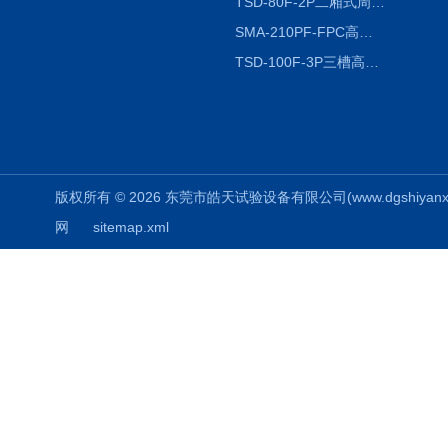
TSD-80F-2P二厢式周期稳定冷热冲击试验箱 循环检测
SMA-210PF-FPC高低温湿热弯折试验机按需定制
TSD-100F-3P三槽高低温冷热冲击箱厂商
版权所有 © 2026 东莞市皓天试验设备有限公司(www.dgshiyanxiang.
网
sitemap.xml