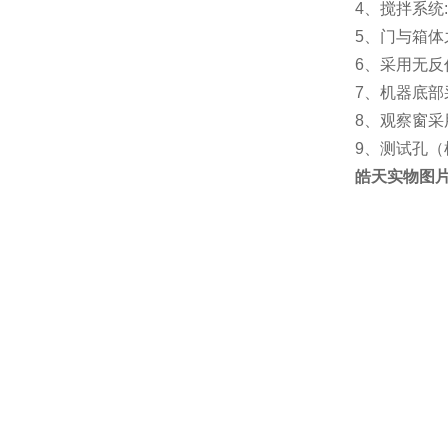
4、搅拌系统
5、门与箱
6、采用无
7、机器底部
8、观察窗采
9、测试孔
皓天实物图