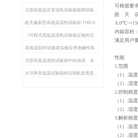
可根据要
大型高低温交变湿热试验箱故障排除方法
皓天
皓天鑫新型高低温湿热试验箱 THD-015PF 优势展示
A:0℃~+1
内箱容积：
《可程式高低温湿热试验箱定做的注意要点》
满足用户
高低温双85试验箱实验应用准确性和可靠性
性能
大型高低温湿热试验箱中的油堵、冰堵、脏堵是如何区分的？
1.范围
大功率高低温试验箱的压缩机发烫是正常现象吗？
（1）.温度
（2）.湿度
2.控制精度
（1）.温度：
（2）.湿度
3.解析精度
（1）.温度
（2）.湿度