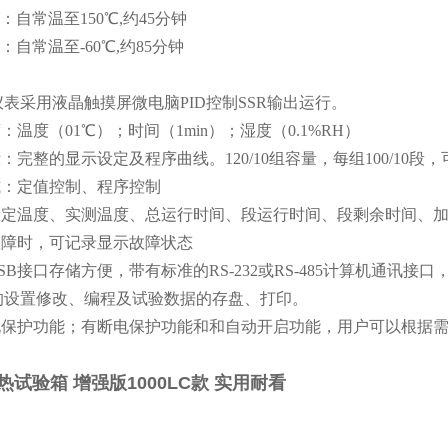
：自常温至150℃,约45分钟
：自常温至-60℃,约85分钟
表采用液晶触摸屏微电脑PID控制SSR输出运行。
度：温度（01℃）；时间（1min）；湿度（0.1%RH）
示：完整的显示设定及程序曲线。120/10组容量，每组100/10段，
式：定值控制、程序控制
示设定温度、实测温度、总运行时间、段运行时间、段剩余时间、
故障时，可记录显示故障状态
USB接口存储方便，带有标准的RS-232或RS-485计算机通
的设置修改、编程及试验数据的存盘、打印。
断电保护功能；有断电保护功能和和自动开启功能，用户可以根据
试验箱 增强版1000LC款 实用耐看