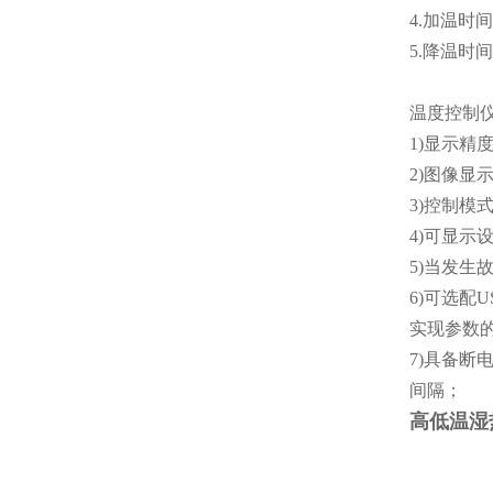
4.加温时间
5.降温时间
温度控制仪
1)显示精
2)图像显
3)控制模
4)可显
5)当发生
6)可选配
实现参数
7)具备
间隔；​
高低温湿热