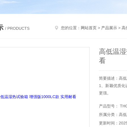
示
您的位置：
网站首页
>
产品展示
>
高
/ PRODUCTS
高低温湿
看
简要描述：高低温
1、新颖优质化
更强。
2.采用进口品
产品型号： THC-
3.采用 7″
所属分类：高低
定
更新时间：2025-