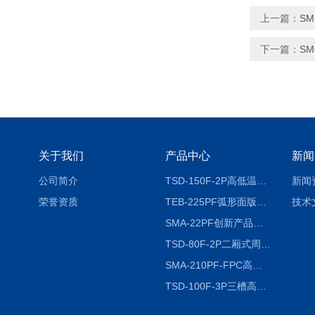
上一篇：
S
下一篇：
S
关于我们
产品中心
新闻
公司简介
TSD-150F-2P高低温冷热冲击试验箱两箱式
新闻
荣誉资质
TEB-225PF弧形面版快速温变试验箱
技术
SMA-22PF创新产品升级版低温恒温恒湿试验箱
TSD-80F-2P二厢式周期稳定冷热冲击试验箱 循环检测
SMA-210PF-FPC高低温湿热弯折试验机按需定制
TSD-100F-3P三槽高低温冷热冲击箱厂商