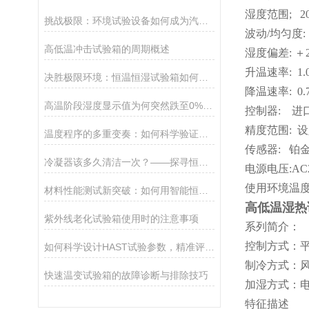
湿度范围; 20
挑战极限：环境试验设备如何成为汽车可靠性的“最终考官”？
波动/均匀度: 
高低温冲击试验箱的周期概述
湿度偏差: ＋2
升温速率: 1.0
决胜极限环境：恒温恒湿试验箱如何重塑汽车工业未来格局？
降温速率: 0.7
高温阶段湿度显示值为何突然跌至0%RH？——箱内明明有湿气，谜底何在？
控制器: 进
精度范围: 设
温度程序的多重变奏：如何科学验证多阶段温控过程的可靠性与一致性？
传感器: 铂金电
冷凝器该多久清洁一次？——探寻恒温箱维护周期的科学决策依据
电源电压:AC22
使用环境温度:
材料性能测试新突破：如何用智能恒温恒湿技术预见产品未来？
高低温湿热
紫外线老化试验箱使用时的注意事项
系列简介：
控制方式：
如何科学设计HAST试验参数，精准评估微电子材料老化特性？
制冷方式：
快速温变试验箱的故障诊断与排除技巧
加湿方式：
特征描述